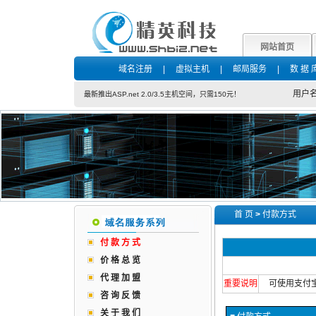
网站首页
域名注册
|
虚拟主机
|
邮局服务
|
数 据 
用户名
最新推出ASP.net 2.0/3.5主机空间，只需150元！
首 页
>
付款方式
付 款 方 式
价 格 总 览
代 理 加 盟
重要说明
可使用支付
咨 询 反 馈
关 于 我 们