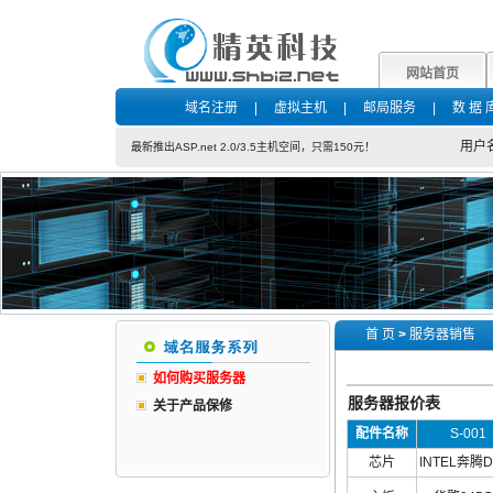
网站首页
域名注册
|
虚拟主机
|
邮局服务
|
数 据 
用户
最新推出ASP.net 2.0/3.5主机空间，只需150元！
首 页
>
服务器销售
如何购买服务器
服务器报价表
关于产品保修
配件名称
S-001
芯片
INTEL奔腾D