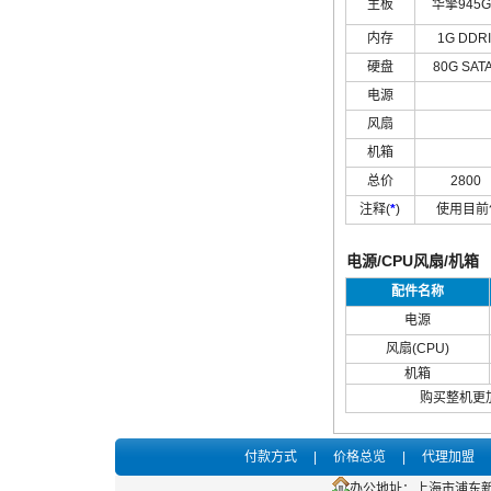
主板
华擎945G
内存
1G DDRI
硬盘
80G SATA
电源
风扇
机箱
总价
2800
注释(
*
)
使用目前
电源/CPU风扇/机箱
配件名称
电源
风扇(CPU)
机箱
购买整机更
付款方式
|
价格总览
|
代理加盟
办公地址：上海市浦东新区